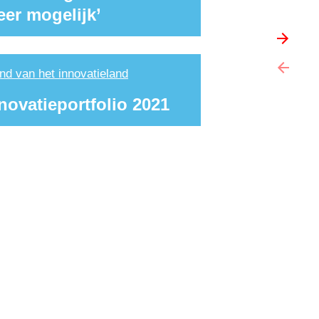
er mogelijk’
nd van het innovatie­land
novatieportfolio 2021 