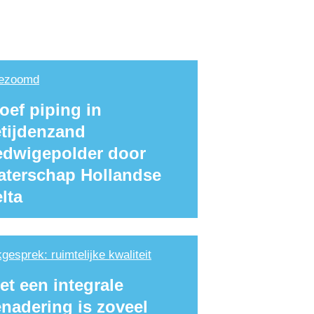
gezoomd
oef piping in 
tijdenzand 
dwigepolder door 
terschap Hollandse 
lta
kgesprek
: ruimtelijke kwaliteit
et een integrale 
nadering is zoveel 