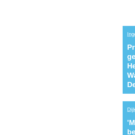
In
Pr
ge
He
Wa
De
Dij
'M
be