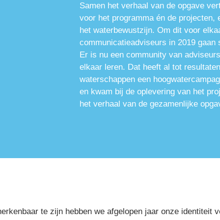
Samen het verhaal van de opgave verte
voor het programma én de projecten, en
het waterbewustzijn. Om dit voor elkaar
communicatieadviseurs in 2019 gaan 
Er is nu een community van adviseurs d
elkaar leren. Dat heeft al tot resultate
waterschappen een hoogwatercampagn
en kwam bij de oplevering van het proj
het verhaal van de gezamenlijke opgave
rkenbaar te zijn hebben we afgelopen jaar onze identiteit ve