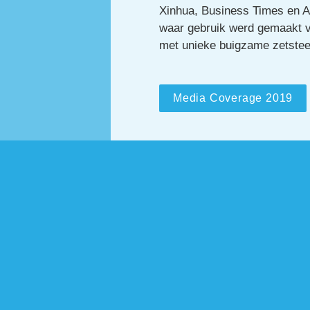
Xinhua, Business Times en 
waar gebruik werd gemaakt v
met unieke buigzame zetstee
Media Coverage 2019