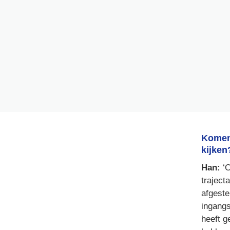
Komen 
kijken
Han:
 ‘
traject
afgeste
ingangs
heeft g