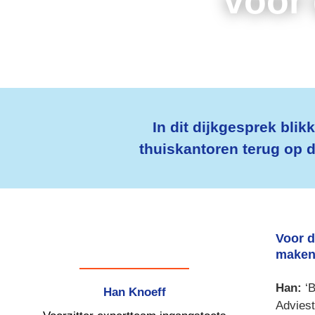
voor
In dit dijkgesprek bli
thuiskantoren terug op d
Voor d
maken 
Han: 
‘
Han Knoeff
Advies