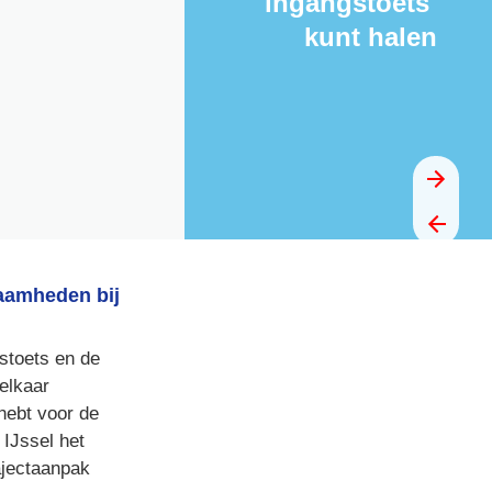
ingangstoets 
kunt halen
amheden bij 
stoets en de 
elkaar 
hebt voor de 
IJssel het 
ajectaanpak 