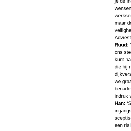
je de i
wensen,
werkses
maar do
veiligh
Ruud:
 
ons ste
kunt h
die hij
dijkver
we graa
benader
Han: 
‘
ingangs
sceptis
een ris