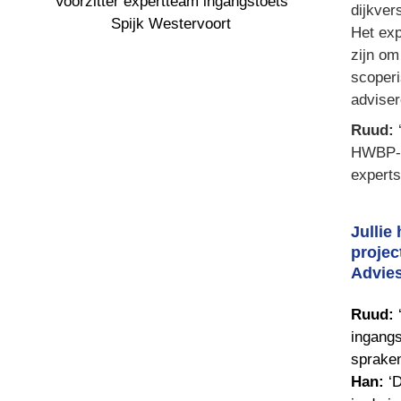
Voorzitter expertteam ingangstoets

dijkver
Spijk Westervoort
Het exp
zijn om
scoperi
adviser
Ruud: 
HWBP-pr
experts
Jullie
projec
Advies
Ruud:
 
ingangs
Han: 
‘