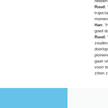
Ruud: 
traject
Han: 
‘
Ruud: 
zouden 
doorlop
pionier
gaan ui
voort t
zitten 