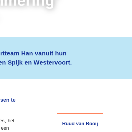
mering’
rtteam Han vanuit hun 
en Spijk en Westervoort. 
sen te 
s, het 
Ruud van Rooij
een 