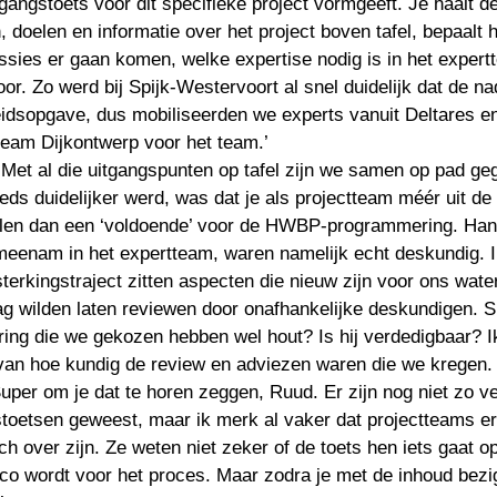
ngangstoets voor dit specifieke project vormgeeft. Je haalt de
 doelen en informatie over het project boven tafel, bepaalt h
sies er gaan komen, welke expertise nodig is in het expertt
or. Zo werd bij Spijk-Westervoort al snel duidelijk dat de na
eidsopgave, dus mobiliseerden we experts vanuit Deltares en
‘Met al die uitgangspunten op tafel zijn we samen op pad ge
eds duidelijker werd, was dat je als projectteam méér uit de 
alen dan een ‘voldoende’ voor de HWBP-programmering. Han
 meenam in het expertteam, waren namelijk echt deskundig. I
sterkingstraject zitten aspecten die nieuw zijn voor ons wate
g wilden laten reviewen door onafhankelijke deskundigen. Sn
ing die we gekozen hebben wel hout? Is hij verdedigbaar? I
Super om je dat te horen zeggen, Ruud. Er zijn nog niet zo ve
toetsen geweest, maar ik merk al vaker dat projectteams er 
ch over zijn. Ze weten niet zeker of de toets hen iets gaat opl
ico wordt voor het proces. Maar zodra je met de inhoud bezig 