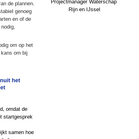
Projectmanager Waterschap 

an de plannen. 
Rijn en IJssel
tabiel genoeg 
ten en of de 
nodig, 
nodig om op het 
kans om bij 
uit het 
t 
d, omdat de 
t startgesprek 
ijkt samen hoe 