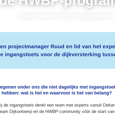
 de HWBP-program
Samen werken aan de ingangstoets
kken projectmanager Ruud en lid van het expe
e ingangstoets voor de dijkversterking tuss
egenen onder ons die niet dagelijks met ingangstoet
hebben: wat is het en waarvoor is het van belang?
Bij de ingangstoets denkt een team met experts vanuit Deltare
team Dijkontwerp en de HWBP-community vóór de start van 