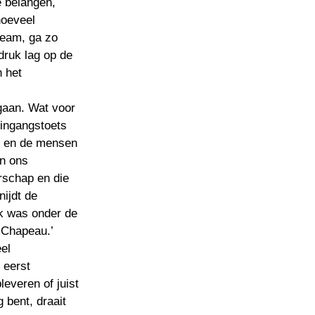
 belangen, 
oeveel 
eam, ga zo 
druk lag op de 
 het 
gaan. Wat voor 
ingangstoets 
 en de mensen 
n ons 
rschap en die 
ijdt de 
k was onder de 
el 
eerst 
everen of juist 
bent, draait 