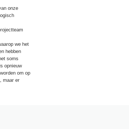
van onze 
ogisch 
rojectteam 
waarop we het 
en hebben 
het soms 
ds opnieuw 
 worden om op 
 maar er 